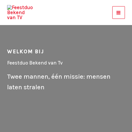
Ga
naar
de
inhoud
WELKOM BIJ
Feestduo Bekend van Tv
Twee mannen, één missie: mensen
laten stralen